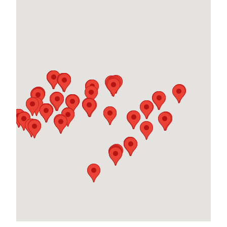
вул. 15-го Квітня, 16
0 800 30 30 19
Go to website
Агромат
Вінниця
вул. 600-річчя, 17Г
0800 303 019
Go to website
Агромат
English
Одеса