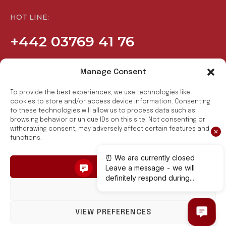
вул. Велика Кільцева, 110
HOT LINE:
0800 303 019
+442 03769 41 76
Go to website
Manage Consent
Агромат
COMPANY
SOCIAL
To provide the best experiences, we use technologies like
Умань
Products
Facebook
cookies to store and/or access device information. Consenting
to these technologies will allow us to process data such as
вул. Велика Фонтанна, 4
Benefits
Youtube
browsing behavior or unique IDs on this site. Not consenting or
withdrawing consent, may adversely affect certain features and
+38(068)79 49 596
News
functions.
Go to website
Contact
For Partners
ACCEPT
Агромат
DENY
Івано-Франківськ
HYGGE FAMILY
©. ALL RIGHTS RESERVED.
VIEW PREFERENCES
вул. Володимира Івасюка, 23