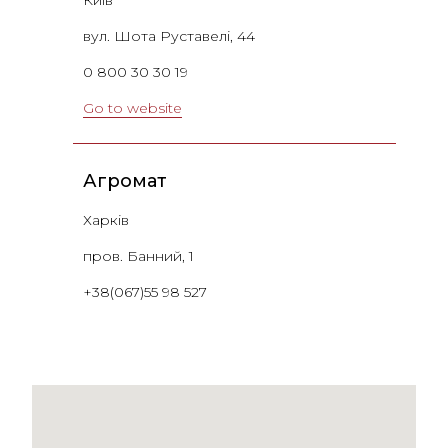
вул. Шота Руставелі, 44
0 800 30 30 19
Go to website
Агромат
Харків
пров. Банний, 1
+38(067)55 98 527
Go to website
Агромат
Тернопіль