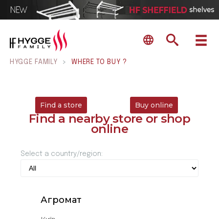
HYGGE FAMILY
>
WHERE TO BUY ?
Find a store
Buy online
Find a nearby store or shop
online
Select a country/region:
Агромат
Київ