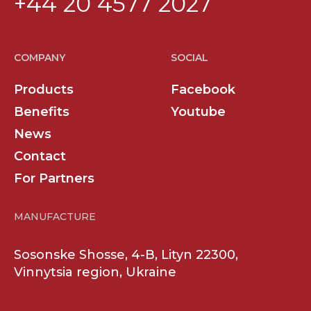
+44 20 4577 2027
вул. Булаховского, 4
0800 303 019
COMPANY
SOCIAL
Go to website
Products
Facebook
Агромат
Benefits
Youtube
News
Кропивницький
Contact
вул. В'ячеслава Чорновола, 21
For Partners
+38(052)22 26 462
Go to website
MANUFACTURE
Sosonske Shosse, 4-B, Lityn 22300,
Агромат
Vinnytsia region, Ukraine
Київ