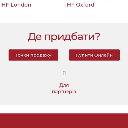
HF London
HF Oxford
Де придбати?
Точки продажу
Купити Онлайн
Для
партнерів